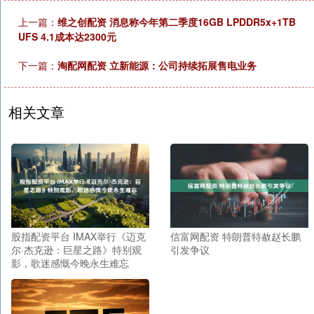
上一篇：
维之创配资 消息称今年第二季度16GB LPDDR5x+1TB
UFS 4.1成本达2300元
下一篇：
淘配网配资 立新能源：公司持续拓展售电业务
相关文章
股指配资平台 IMAX举行《迈克
信富网配资 特朗普特赦赵长鹏
尔·杰克逊：巨星之路》特别观
引发争议
影，歌迷感慨今晚永生难忘