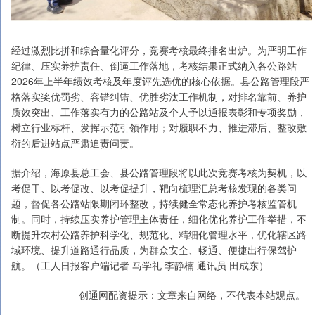
经过激烈比拼和综合量化评分，竞赛考核最终排名出炉。为严明工作
纪律、压实养护责任、倒逼工作落地，考核结果正式纳入各公路站
2026年上半年绩效考核及年度评先选优的核心依据。县公路管理段严
格落实奖优罚劣、容错纠错、优胜劣汰工作机制，对排名靠前、养护
质效突出、工作落实有力的公路站及个人予以通报表彰和专项奖励，
树立行业标杆、发挥示范引领作用；对履职不力、推进滞后、整改敷
衍的后进站点严肃追责问责。
据介绍，海原县总工会、县公路管理段将以此次竞赛考核为契机，以
考促干、以考促改、以考促提升，靶向梳理汇总考核发现的各类问
题，督促各公路站限期闭环整改，持续健全常态化养护考核监管机
制。同时，持续压实养护管理主体责任，细化优化养护工作举措，不
断提升农村公路养护科学化、规范化、精细化管理水平，优化辖区路
域环境、提升道路通行品质，为群众安全、畅通、便捷出行保驾护
航。（工人日报客户端记者 马学礼 李静楠 通讯员 田成东）
创通网配资提示：文章来自网络，不代表本站观点。