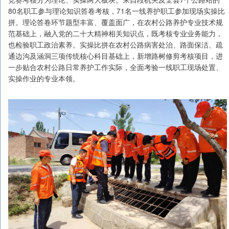
80名职工参与理论知识答卷考核，71名一线养护职工参加现场实操比
拼。理论答卷环节题型丰富、覆盖面广，在农村公路养护专业技术规
范基础上，融入党的二十大精神相关知识点，既考核专业业务能力，
也检验职工政治素养。实操比拼在农村公路病害处治、路面保洁、疏
通边沟及涵洞三项传统核心科目基础上，新增路树修剪考核项目，进
一步贴合农村公路日常养护工作实际，全面考验一线职工现场处置、
实操作业的专业本领。