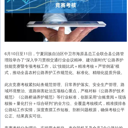
6月10日至11日，宁夏回族自治区中卫市海原县总工会联合县公路管
理段举办了“深入学习贯彻交通行业会议精神、建功新时代”公路养护
技能竞赛暨专项考核工作，以“技能比武＋精准考核＋严管倒逼”模
式，推动全县农村公路养护工作规范化、标准化、精细化提质升级。
此次竞赛考核紧扣站务规范管理、日常养护落实、安全生产管理、路
域环境整治、道路病害处治五项核心重点，严格对标《公路养护技术
规范》《公路桥涵养护规范》等行业标准，创新采用“台账查阅＋现场
核验＋量化打分＋综合研判”的全方位、全覆盖考核模式，精准摸排各
公路站工作实情，深度查摆工作短板、剖析问题根源，确保考核公平
公正、结果真实可信。
竞赛考核分为理论、实操两大板块。来自段机关及全县7个公路站的