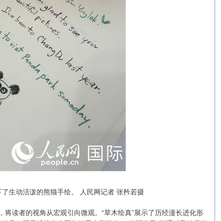
了生动活泼的熊猫手绘。 人民网记者 张矜若摄
布，将读者的视角从宏观引向微观。“草木绘真”展示了历经漫长进化形