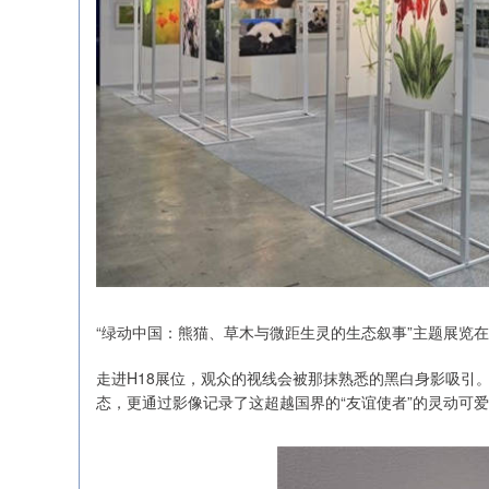
“绿动中国：熊猫、草木与微距生灵的生态叙事”主题展览在
走进H18展位，观众的视线会被那抹熟悉的黑白身影吸引
态，更通过影像记录了这超越国界的“友谊使者”的灵动可