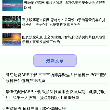
升融配资官网 摩根大通将1.5万亿美元安全计划拓展至
欧洲
重庆股票配资官网 思特奇：公司致力于为运营商客户提
供全面、先进的IT系统架构支撑与服务
配资炒股利息 上交所就瀚川智能股票被实施其他风险警
示相关事项发监管工作函
最新文章
满红配资APP下载 三重市场博弈聚焦！长鑫科技IPO重塑A
股科技估值与产业格局
华锋优配网APP下载 银禧科技董事会换届延期，此前持股
3.41%第一大股东，提议削减职工董事数量
财信证券 饲料养殖：猪价偏弱运行