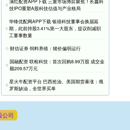
满红配资APP下载 三重市场博弈聚焦！长鑫科
技IPO重塑A股科技估值与产业格局
华锋优配网APP下载 银禧科技董事会换届延
期，此前持股3.41%第一大股东，提议削减职
工董事数量
财信证券 饲料养殖：猪价偏弱运行
国融配资 联检科技：首次回购8.99万股 成交金
额209.57万元
星火牛配资平台 巴西抢油、美国期货暴涨：俄
罗斯缺油，全世界买单
股公司