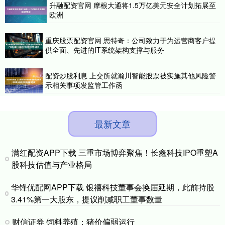
升融配资官网 摩根大通将1.5万亿美元安全计划拓展至
欧洲
重庆股票配资官网 思特奇：公司致力于为运营商客户提
供全面、先进的IT系统架构支撑与服务
配资炒股利息 上交所就瀚川智能股票被实施其他风险警
示相关事项发监管工作函
最新文章
满红配资APP下载 三重市场博弈聚焦！长鑫科技IPO重塑A
股科技估值与产业格局
华锋优配网APP下载 银禧科技董事会换届延期，此前持股
3.41%第一大股东，提议削减职工董事数量
财信证券 饲料养殖：猪价偏弱运行