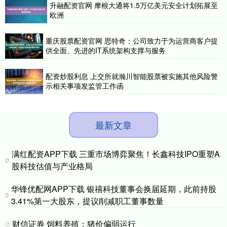
升融配资官网 摩根大通将1.5万亿美元安全计划拓展至
欧洲
重庆股票配资官网 思特奇：公司致力于为运营商客户提
供全面、先进的IT系统架构支撑与服务
配资炒股利息 上交所就瀚川智能股票被实施其他风险警
示相关事项发监管工作函
最新文章
满红配资APP下载 三重市场博弈聚焦！长鑫科技IPO重塑A
股科技估值与产业格局
华锋优配网APP下载 银禧科技董事会换届延期，此前持股
3.41%第一大股东，提议削减职工董事数量
财信证券 饲料养殖：猪价偏弱运行