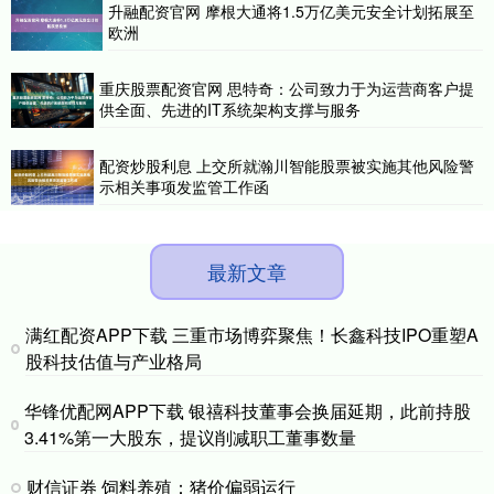
升融配资官网 摩根大通将1.5万亿美元安全计划拓展至
欧洲
重庆股票配资官网 思特奇：公司致力于为运营商客户提
供全面、先进的IT系统架构支撑与服务
配资炒股利息 上交所就瀚川智能股票被实施其他风险警
示相关事项发监管工作函
最新文章
满红配资APP下载 三重市场博弈聚焦！长鑫科技IPO重塑A
股科技估值与产业格局
华锋优配网APP下载 银禧科技董事会换届延期，此前持股
3.41%第一大股东，提议削减职工董事数量
财信证券 饲料养殖：猪价偏弱运行